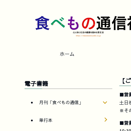
ホーム
【ご
電子書籍
■営
月刊「食べもの通信」
土日
※そ
単行本
■営
10: