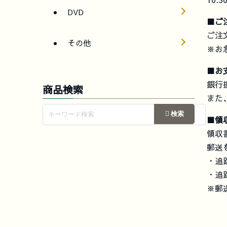
DVD
■ご
ご注
その他
※お
■お
銀行
商品検索
また
■領
領収
郵送
・追
・追
※郵